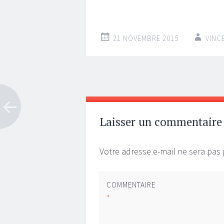
21 NOVEMBRE 2015
VINC
Navigation
←
→
des
articles
Laisser un commentaire
Votre adresse e-mail ne sera pas 
COMMENTAIRE
*