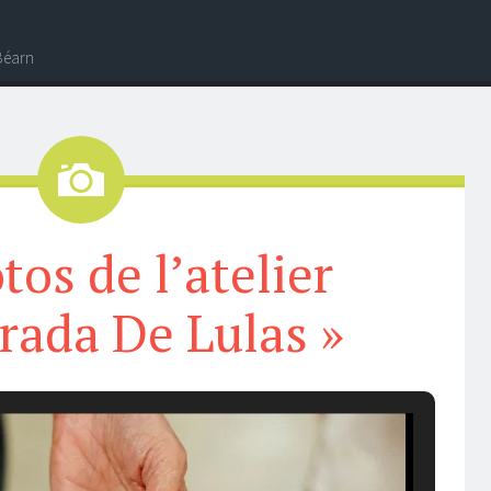
-Béarn
Image
tos de l’atelier
irada De Lulas »