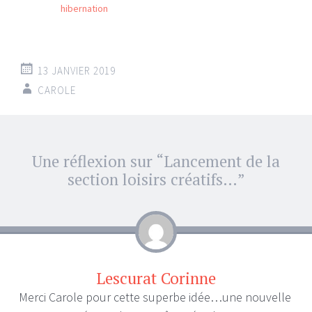
hibernation
13 JANVIER 2019
CAROLE
Navigation
Une réflexion sur “
Lancement de la
←
→
des
section loisirs créatifs…
”
articles
Lescurat Corinne
Merci Carole pour cette superbe idée…une nouvelle