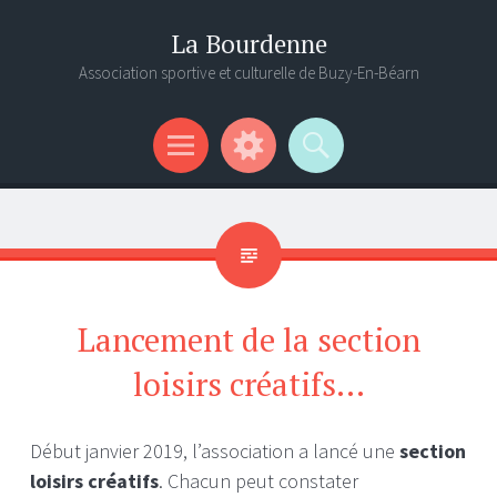
La Bourdenne
Association sportive et culturelle de Buzy-En-Béarn
Menu
Gadgets
Recherche
Lancement de la section
loisirs créatifs…
Début janvier 2019, l’association a lancé une
section
loisirs créatifs
. Chacun peut constater