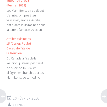
autour du greuil
(Février 2023)
Les Marmitons, en ce début
d’année, ont posé leur
valises et, grâce à Aurélie,
ont planté leurs racines dans
la terre béarnaise. Avec un
menu concocté du début à
Atelier cuisine du
la fin autour de sa Majesté, le
15 février: Poulet
GREUIL (Grulh en béarnais) !
Cacao de l’île de
Et du greuil bien buzéen,
La Réunion
puisque fabriqué avec
amour…
Du Canada à l’île de la
Réunion, juste un petit saut
de puce de 15 834 km,
allègrement franchis par les
Marmitons, ce samedi, en
compagnie de Marie-Ange
pour goûter au Poulet
Cacao, plat traditionnel. Et
pour le dessert, c’est une
20 FÉVRIER 2016
délicieuse tarte au pomme
CORINNE
au lait de coco qui…