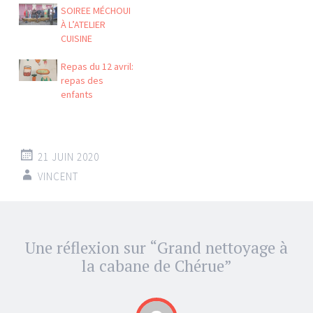
SOIREE MÉCHOUI
À L’ATELIER
CUISINE
Repas du 12 avril:
repas des
enfants
21 JUIN 2020
VINCENT
Navigation
Une réflexion sur “
Grand nettoyage à
←
→
des
la cabane de Chérue
”
articles