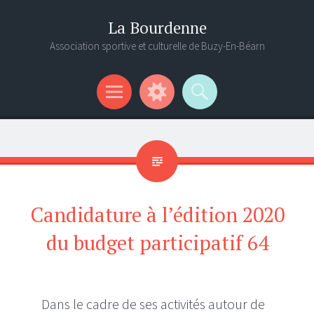
La Bourdenne
Association sportive et culturelle de Buzy-En-Béarn
Menu
Gadgets
Recherche
Candidature à l’édition 2020
du budget participatif 64
Dans le cadre de ses activités autour de