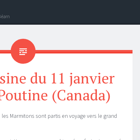
-Béarn
isine du 11 janvier
 Poutine (Canada)
 les Marmitons sont partis en voyage vers le grand