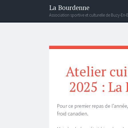
La Bourdenne
Association sportive et culturelle de Buzy-En
Menu
Gadgets
Recherche
Atelier cu
2025 : La
Pour ce premier repas de l’année,
froid canadien.