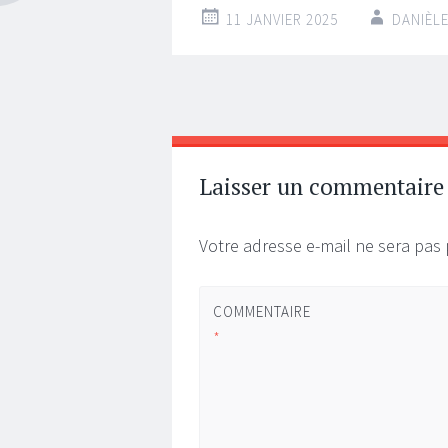
11 JANVIER 2025
DANIÈL
Navigation
←
→
des
articles
Laisser un commentaire
Votre adresse e-mail ne sera pas 
COMMENTAIRE
*