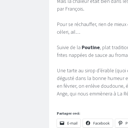
Mais la chaleur était bien dans l
par François.
Pour se réchauffer, rien de mieux
céleri, ail…
Suivie de la
Poutine
, plat tradit
frites nappées de sauce au froma
Une tarte au sirop d’érable (quoi
dégusté dans la bonne humeur et 
en février, on enlève doudoune, é
Ange, qui nous emmènera à La Ré
Partager ceci:
E-mail
Facebook
P